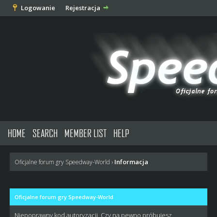
Logowanie
Rejestracja
HOME
SEARCH
MEMBER LIST
HELP
Informacja
Oficjalne forum gry Speedway-World
›
Oficjalne forum gry Speedway-World
Niepoprawny kod autoryzacji. Czy na pewno próbujesz