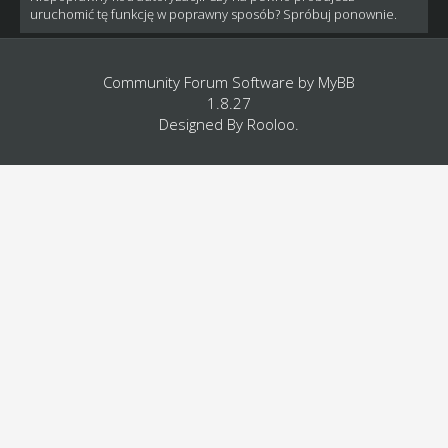
uruchomić tę funkcję w poprawny sposób? Spróbuj ponownie.
Community Forum Software by
MyBB
1.8.27
Designed By
Rooloo
.