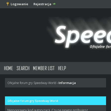
Logowanie
Rejestracja
HOME
SEARCH
MEMBER LIST
HELP
Informacja
Oficjalne forum gry Speedway-World
›
Oficjalne forum gry Speedway-World
Niepoprawny kod autoryzacji. Czy na pewno próbujesz