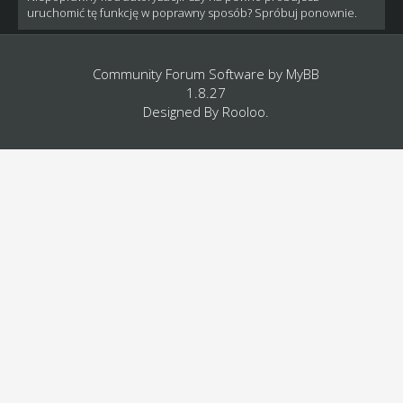
uruchomić tę funkcję w poprawny sposób? Spróbuj ponownie.
Community Forum Software by
MyBB
1.8.27
Designed By
Rooloo
.