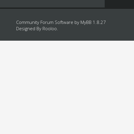
Community Forum Software by
MyBB 1.8.27
Designed By
Rooloo
.