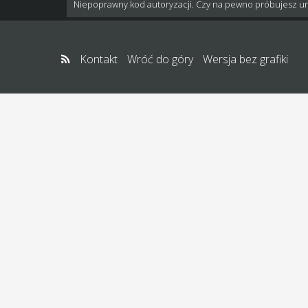
Niepoprawny kod autoryzacji. Czy na pewno próbujesz u
Kontakt
Wróć do góry
Wersja bez grafiki