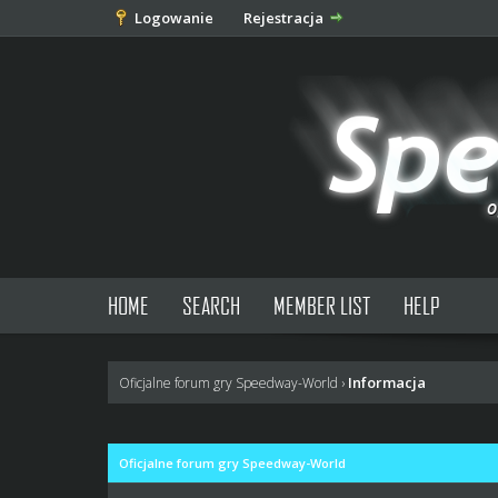
Logowanie
Rejestracja
HOME
SEARCH
MEMBER LIST
HELP
Informacja
Oficjalne forum gry Speedway-World
›
Oficjalne forum gry Speedway-World