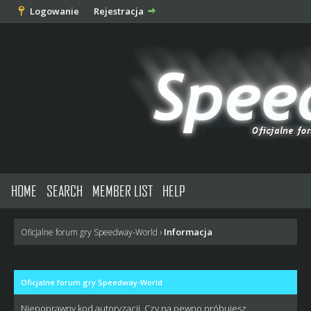
Logowanie
Rejestracja
HOME
SEARCH
MEMBER LIST
HELP
Informacja
Oficjalne forum gry Speedway-World
›
Oficjalne forum gry Speedway-World
Niepoprawny kod autoryzacji. Czy na pewno próbujesz