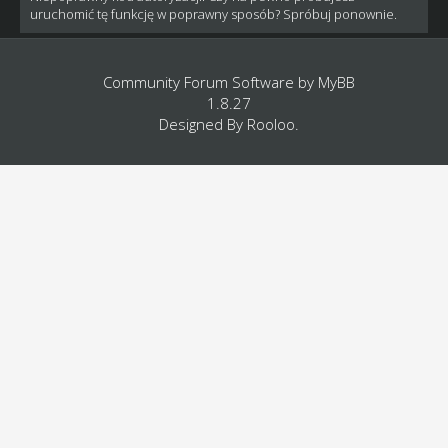
uruchomić tę funkcję w poprawny sposób? Spróbuj ponownie.
Community Forum Software by
MyBB
1.8.27
Designed By
Rooloo
.