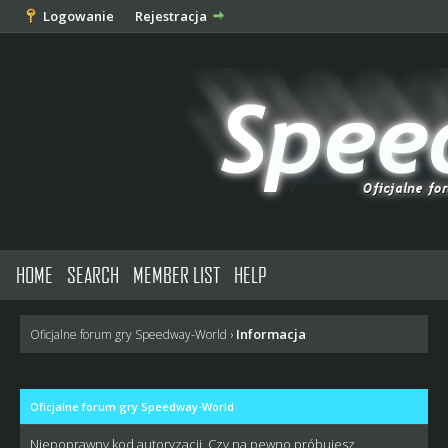
Logowanie
Rejestracja
HOME
SEARCH
MEMBER LIST
HELP
Informacja
Oficjalne forum gry Speedway-World
›
Oficjalne forum gry Speedway-World
Niepoprawny kod autoryzacji. Czy na pewno próbujesz