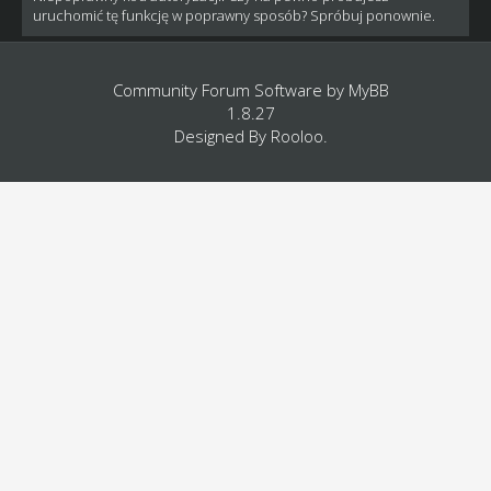
uruchomić tę funkcję w poprawny sposób? Spróbuj ponownie.
Community Forum Software by
MyBB
1.8.27
Designed By
Rooloo
.