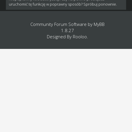
uruchomić tę funkcję w poprawny sposób? Spróbuj ponownie.
Community Forum Software by
MyBB
1.8.27
Designed By
Rooloo
.