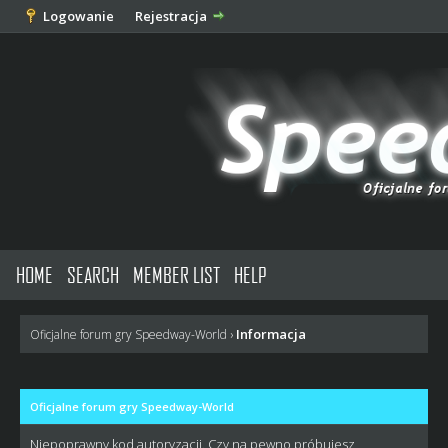
Logowanie
Rejestracja
HOME
SEARCH
MEMBER LIST
HELP
Informacja
Oficjalne forum gry Speedway-World
›
Oficjalne forum gry Speedway-World
Niepoprawny kod autoryzacji. Czy na pewno próbujesz