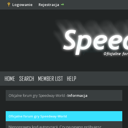
Logowanie
Rejestracja
HOME
SEARCH
MEMBER LIST
HELP
Informacja
Oficjalne forum gry Speedway-World
›
Oficjalne forum gry Speedway-World
Niepoprawny kod autoryzacji. Czy na pewno próbujesz