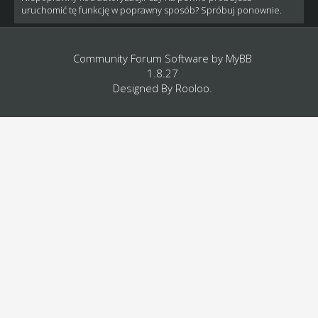
uruchomić tę funkcję w poprawny sposób? Spróbuj ponownie.
Community Forum Software by
MyBB
1.8.27
Designed By
Rooloo
.