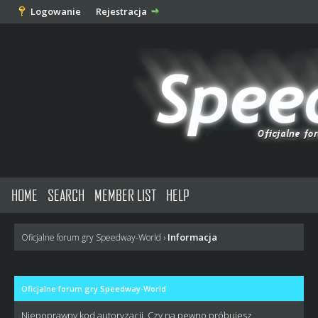
Logowanie
Rejestracja
HOME
SEARCH
MEMBER LIST
HELP
Informacja
Oficjalne forum gry Speedway-World
›
Oficjalne forum gry Speedway-World
Niepoprawny kod autoryzacji. Czy na pewno próbujesz