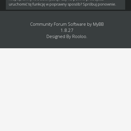
uruchomić tę funkcję w poprawny sposób? Spróbuj ponownie.
Community Forum Software by
MyBB
1.8.27
Designed By
Rooloo
.