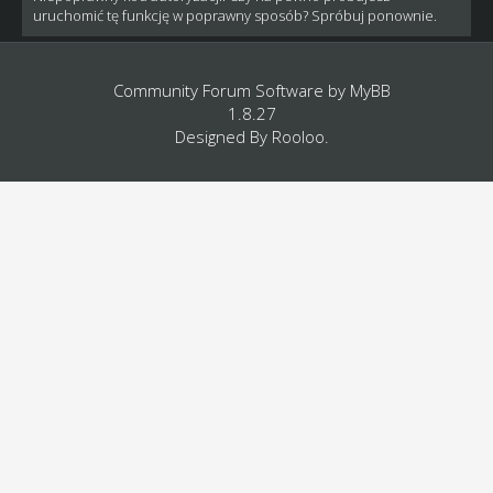
uruchomić tę funkcję w poprawny sposób? Spróbuj ponownie.
Community Forum Software by
MyBB
1.8.27
Designed By
Rooloo
.