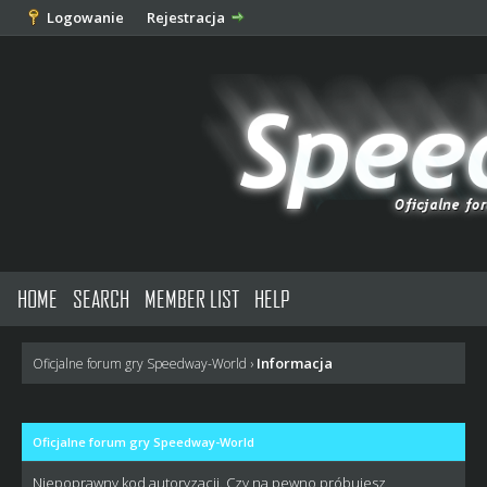
Logowanie
Rejestracja
HOME
SEARCH
MEMBER LIST
HELP
Informacja
Oficjalne forum gry Speedway-World
›
Oficjalne forum gry Speedway-World
Niepoprawny kod autoryzacji. Czy na pewno próbujesz