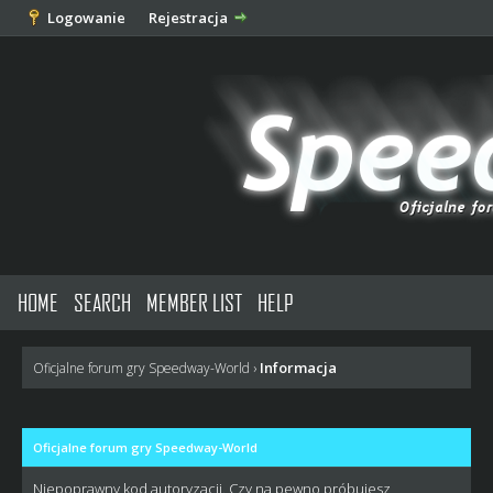
Logowanie
Rejestracja
HOME
SEARCH
MEMBER LIST
HELP
Informacja
Oficjalne forum gry Speedway-World
›
Oficjalne forum gry Speedway-World
Niepoprawny kod autoryzacji. Czy na pewno próbujesz