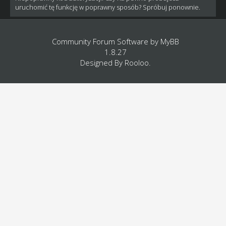
uruchomić tę funkcję w poprawny sposób? Spróbuj ponownie.
Community Forum Software by
MyBB
1.8.27
Designed By
Rooloo
.