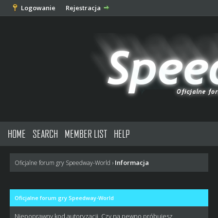
Logowanie
Rejestracja
HOME
SEARCH
MEMBER LIST
HELP
Informacja
Oficjalne forum gry Speedway-World
›
Oficjalne forum gry Speedway-World
Niepoprawny kod autoryzacji. Czy na pewno próbujesz