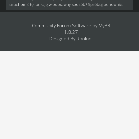
uruchomić tę funkcję w poprawny sposób? Spróbuj ponownie.
Community Forum Software by
MyBB
1.8.27
Designed By
Rooloo
.