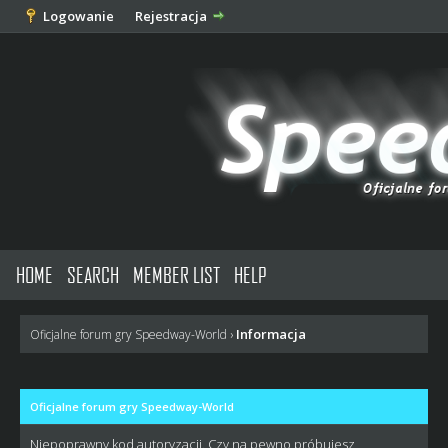
Logowanie
Rejestracja
HOME
SEARCH
MEMBER LIST
HELP
Informacja
Oficjalne forum gry Speedway-World
›
Oficjalne forum gry Speedway-World
Niepoprawny kod autoryzacji. Czy na pewno próbujesz