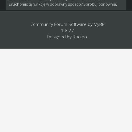
uruchomić tę funkcję w poprawny sposób? Spróbuj ponownie.
Community Forum Software by
MyBB
1.8.27
Designed By
Rooloo
.