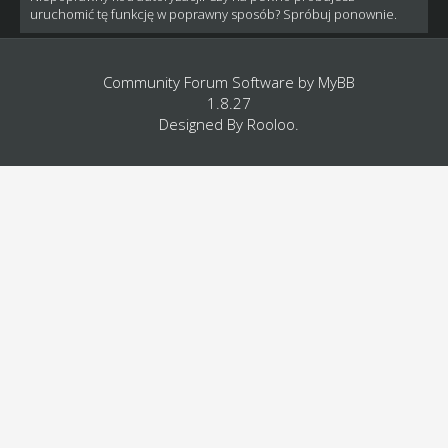
uruchomić tę funkcję w poprawny sposób? Spróbuj ponownie.
Community Forum Software by
MyBB
1.8.27
Designed By
Rooloo
.