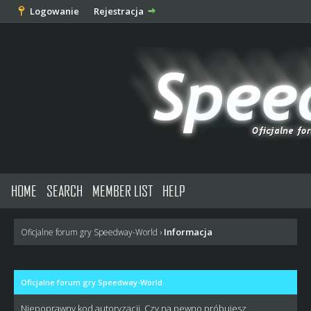
Logowanie
Rejestracja
HOME
SEARCH
MEMBER LIST
HELP
Informacja
Oficjalne forum gry Speedway-World
›
Oficjalne forum gry Speedway-World
Niepoprawny kod autoryzacji. Czy na pewno próbujesz