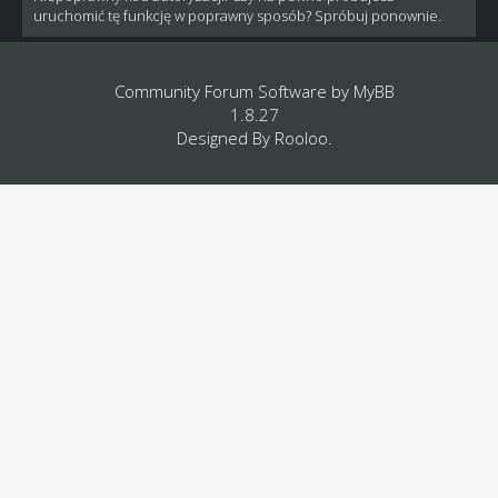
uruchomić tę funkcję w poprawny sposób? Spróbuj ponownie.
Community Forum Software by
MyBB
1.8.27
Designed By
Rooloo
.