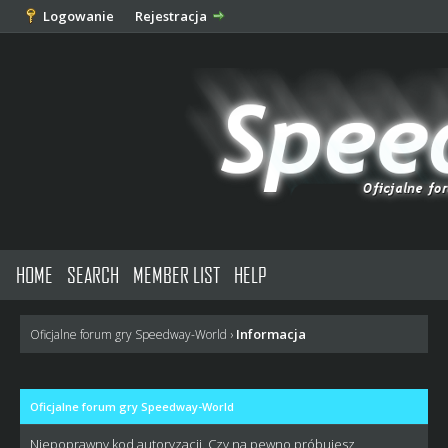
Logowanie
Rejestracja
HOME
SEARCH
MEMBER LIST
HELP
Informacja
Oficjalne forum gry Speedway-World
›
Oficjalne forum gry Speedway-World
Niepoprawny kod autoryzacji. Czy na pewno próbujesz