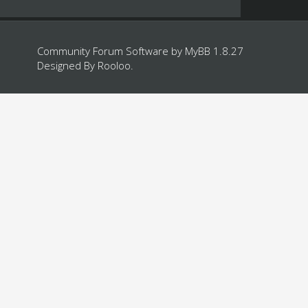
Community Forum Software by
MyBB 1.8.27
Designed By
Rooloo
.