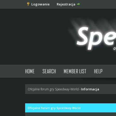
Logowanie
Rejestracja
HOME
SEARCH
MEMBER LIST
HELP
Informacja
Oficjalne forum gry Speedway-World
›
Oficjalne forum gry Speedway-World