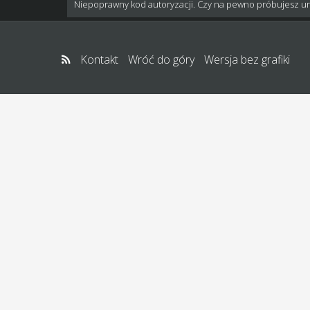
Niepoprawny kod autoryzacji. Czy na pewno próbujesz u
Kontakt
Wróć do góry
Wersja bez grafiki