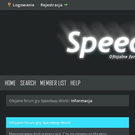
Logowanie
Rejestracja
HOME
SEARCH
MEMBER LIST
HELP
Informacja
Oficjalne forum gry Speedway-World
›
Oficjalne forum gry Speedway-World
Niepoprawny kod autoryzacji. Czy na pewno próbujesz