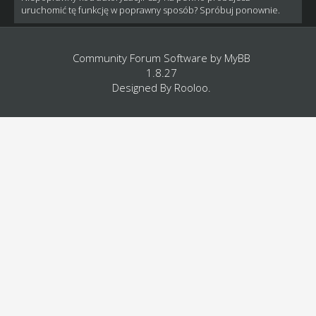
uruchomić tę funkcję w poprawny sposób? Spróbuj ponownie.
Community Forum Software by
MyBB
1.8.27
Designed By
Rooloo
.