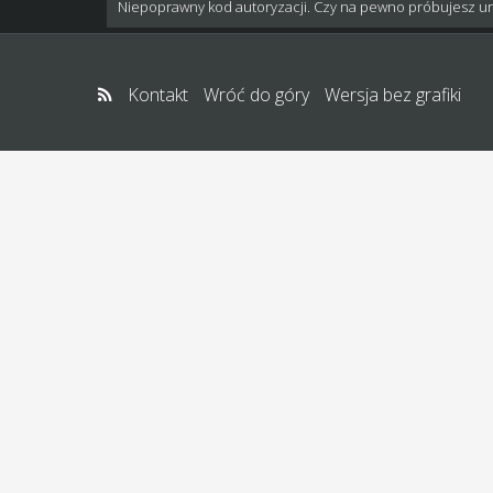
Niepoprawny kod autoryzacji. Czy na pewno próbujesz u
Kontakt
Wróć do góry
Wersja bez grafiki