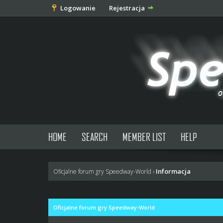
Logowanie
Rejestracja
HOME
SEARCH
MEMBER LIST
HELP
Informacja
Oficjalne forum gry Speedway-World
›
Oficjalne forum gry Speedway-World