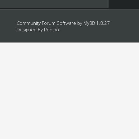
Community Forum Software by
MyBB 1.8.27
Designed By
Rooloo
.