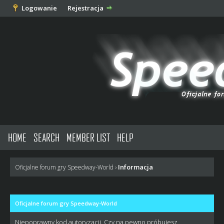
Logowanie
Rejestracja
HOME
SEARCH
MEMBER LIST
HELP
Informacja
Oficjalne forum gry Speedway-World
›
Oficjalne forum gry Speedway-World
Niepoprawny kod autoryzacji. Czy na pewno próbujesz