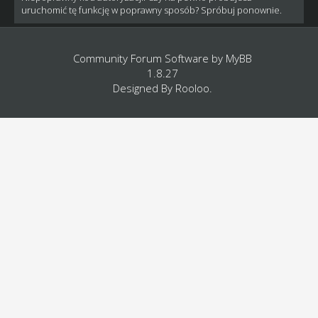
uruchomić tę funkcję w poprawny sposób? Spróbuj ponownie.
Community Forum Software by
MyBB
1.8.27
Designed By
Rooloo
.