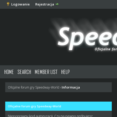
Logowanie
Rejestracja
HOME
SEARCH
MEMBER LIST
HELP
Informacja
Oficjalne forum gry Speedway-World
›
Oficjalne forum gry Speedway-World
Niepoprawny kod autoryzacji. Czy na pewno próbujesz