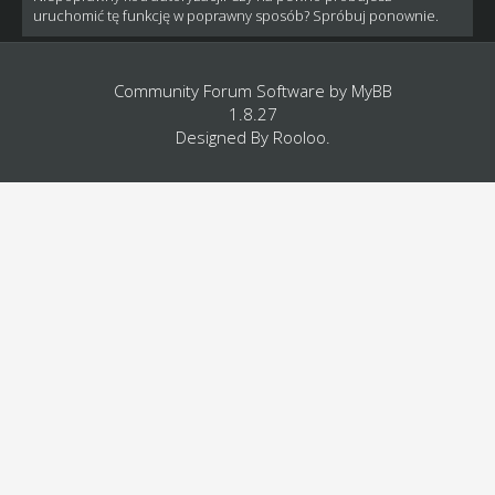
uruchomić tę funkcję w poprawny sposób? Spróbuj ponownie.
Community Forum Software by
MyBB
1.8.27
Designed By
Rooloo
.