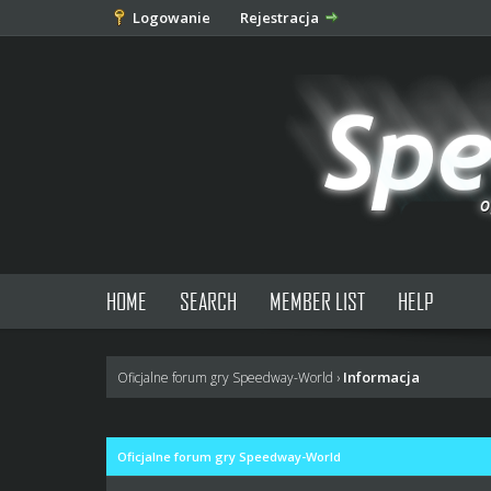
Logowanie
Rejestracja
HOME
SEARCH
MEMBER LIST
HELP
Informacja
Oficjalne forum gry Speedway-World
›
Oficjalne forum gry Speedway-World