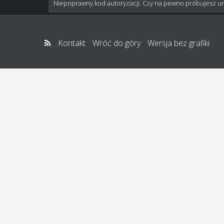
Niepoprawny kod autoryzacji. Czy na pewno próbujesz u
Kontakt
Wróć do góry
Wersja bez grafiki