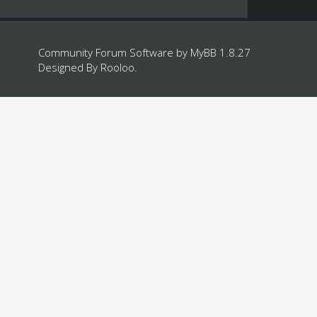
Community Forum Software by
MyBB 1.8.27
Designed By
Rooloo
.