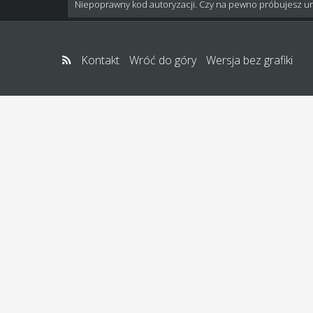
Niepoprawny kod autoryzacji. Czy na pewno próbujesz u
Kontakt
Wróć do góry
Wersja bez grafiki