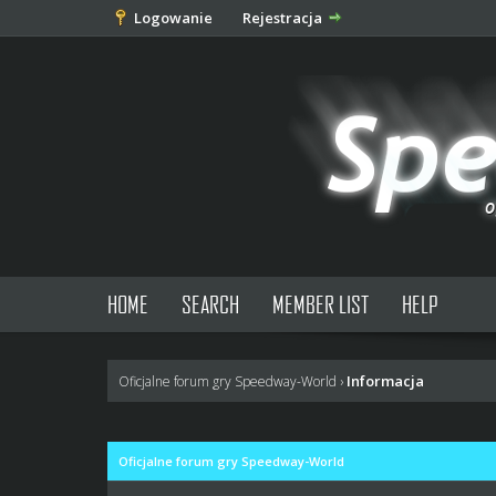
Logowanie
Rejestracja
HOME
SEARCH
MEMBER LIST
HELP
Informacja
Oficjalne forum gry Speedway-World
›
Oficjalne forum gry Speedway-World