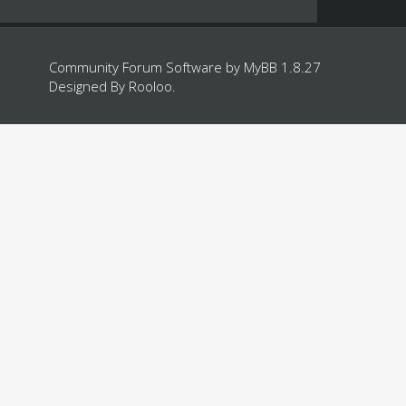
Community Forum Software by
MyBB 1.8.27
Designed By
Rooloo
.