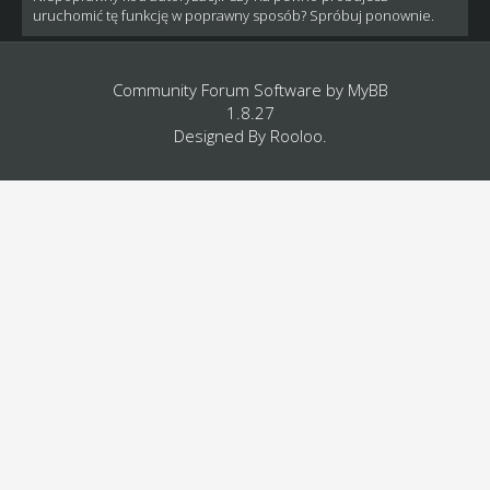
uruchomić tę funkcję w poprawny sposób? Spróbuj ponownie.
Community Forum Software by
MyBB
1.8.27
Designed By
Rooloo
.