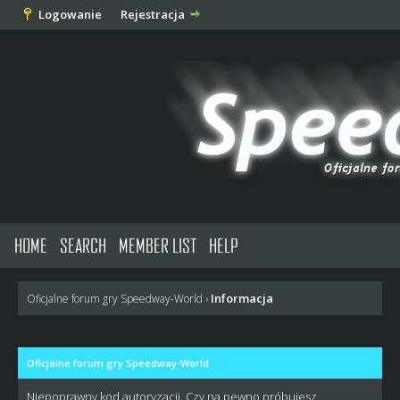
Logowanie
Rejestracja
HOME
SEARCH
MEMBER LIST
HELP
Informacja
Oficjalne forum gry Speedway-World
›
Oficjalne forum gry Speedway-World
Niepoprawny kod autoryzacji. Czy na pewno próbujesz