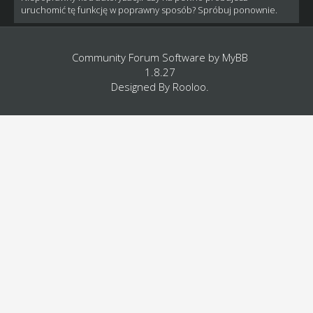
uruchomić tę funkcję w poprawny sposób? Spróbuj ponownie.
Community Forum Software by
MyBB
1.8.27
Designed By
Rooloo
.