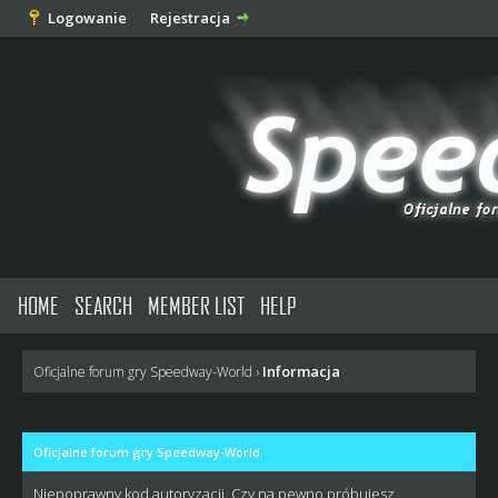
Logowanie
Rejestracja
HOME
SEARCH
MEMBER LIST
HELP
Informacja
Oficjalne forum gry Speedway-World
›
Oficjalne forum gry Speedway-World
Niepoprawny kod autoryzacji. Czy na pewno próbujesz