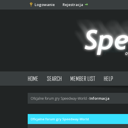
Logowanie
Rejestracja
HOME
SEARCH
MEMBER LIST
HELP
Informacja
Oficjalne forum gry Speedway-World
›
Oficjalne forum gry Speedway-World