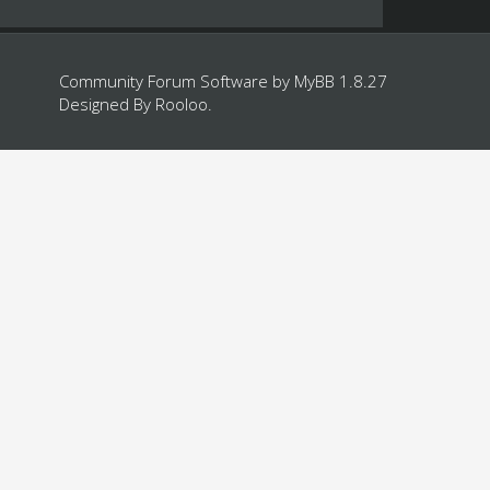
Community Forum Software by
MyBB 1.8.27
Designed By
Rooloo
.