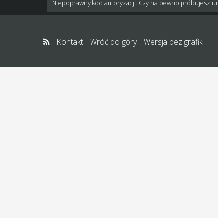
Niepoprawny kod autoryzacji. Czy na pewno próbujesz u
Kontakt
Wróć do góry
Wersja bez grafiki