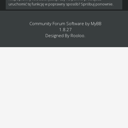
uruchomić tę funkcję w poprawny sposób? Spróbuj ponownie.
Community Forum Software by
MyBB
1.8.27
Designed By
Rooloo
.