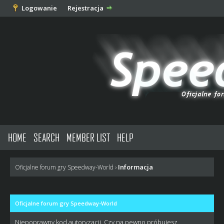
Logowanie
Rejestracja
HOME
SEARCH
MEMBER LIST
HELP
Informacja
Oficjalne forum gry Speedway-World
›
Oficjalne forum gry Speedway-World
Niepoprawny kod autoryzacji. Czy na pewno próbujesz