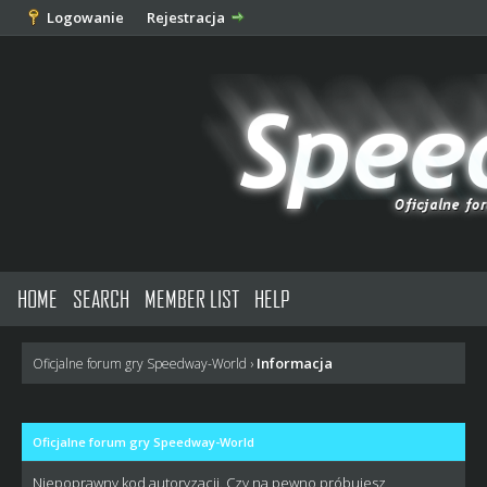
Logowanie
Rejestracja
HOME
SEARCH
MEMBER LIST
HELP
Informacja
Oficjalne forum gry Speedway-World
›
Oficjalne forum gry Speedway-World
Niepoprawny kod autoryzacji. Czy na pewno próbujesz