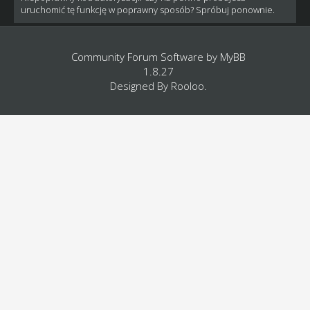
uruchomić tę funkcję w poprawny sposób? Spróbuj ponownie.
Community Forum Software by
MyBB
1.8.27
Designed By
Rooloo
.