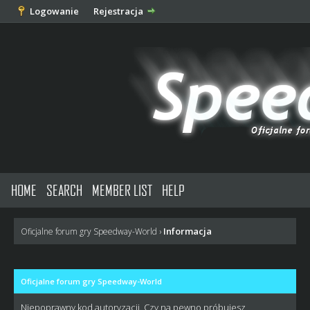
Logowanie
Rejestracja
HOME
SEARCH
MEMBER LIST
HELP
Informacja
Oficjalne forum gry Speedway-World
›
Oficjalne forum gry Speedway-World
Niepoprawny kod autoryzacji. Czy na pewno próbujesz