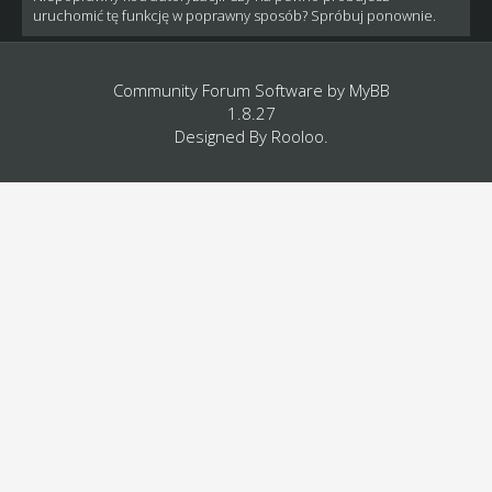
uruchomić tę funkcję w poprawny sposób? Spróbuj ponownie.
Community Forum Software by
MyBB
1.8.27
Designed By
Rooloo
.