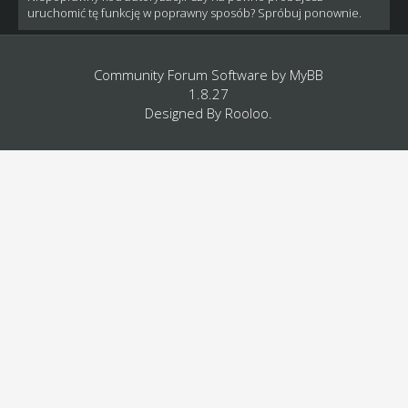
uruchomić tę funkcję w poprawny sposób? Spróbuj ponownie.
Community Forum Software by
MyBB
1.8.27
Designed By
Rooloo
.