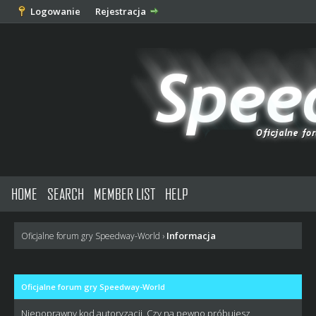
Logowanie
Rejestracja
HOME
SEARCH
MEMBER LIST
HELP
Informacja
Oficjalne forum gry Speedway-World
›
Oficjalne forum gry Speedway-World
Niepoprawny kod autoryzacji. Czy na pewno próbujesz