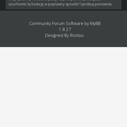
uruchomić tę funkcję w poprawny sposób? Spróbuj ponownie.
Community Forum Software by
MyBB
1.8.27
Designed By
Rooloo
.