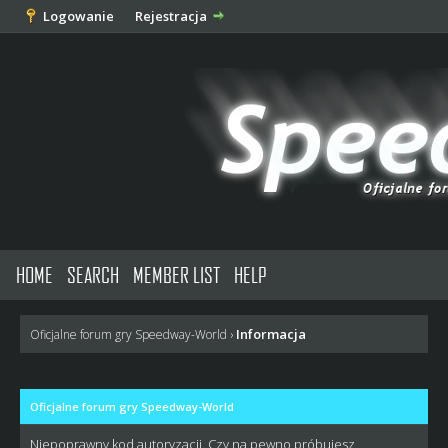
Logowanie
Rejestracja
HOME
SEARCH
MEMBER LIST
HELP
Informacja
Oficjalne forum gry Speedway-World
›
Oficjalne forum gry Speedway-World
Niepoprawny kod autoryzacji. Czy na pewno próbujesz