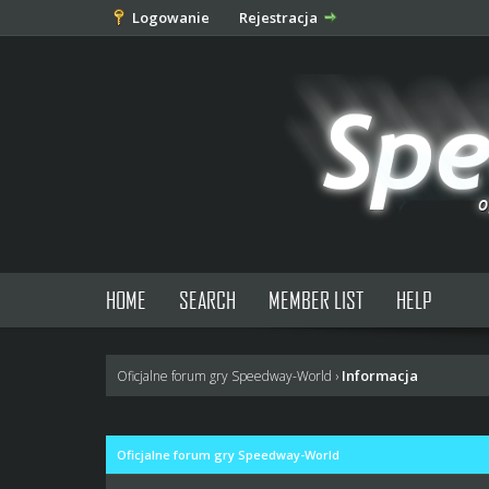
Logowanie
Rejestracja
HOME
SEARCH
MEMBER LIST
HELP
Informacja
Oficjalne forum gry Speedway-World
›
Oficjalne forum gry Speedway-World