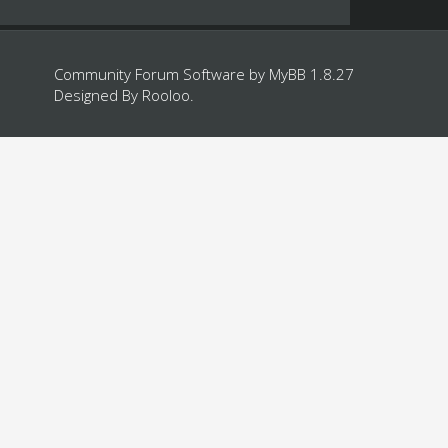
Community Forum Software by
MyBB 1.8.27
Designed By
Rooloo
.