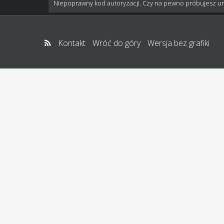
Niepoprawny kod autoryzacji. Czy na pewno próbujesz u
Kontakt
Wróć do góry
Wersja bez grafiki