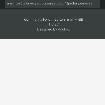
uruchomić tę funkcję w poprawny sposób? Spróbuj ponownie.
Community Forum Software by
MyBB
1.8.27
Designed By
Rooloo
.