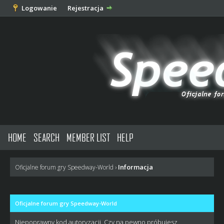
Logowanie
Rejestracja
HOME
SEARCH
MEMBER LIST
HELP
Informacja
Oficjalne forum gry Speedway-World
›
Oficjalne forum gry Speedway-World
Niepoprawny kod autoryzacji. Czy na pewno próbujesz