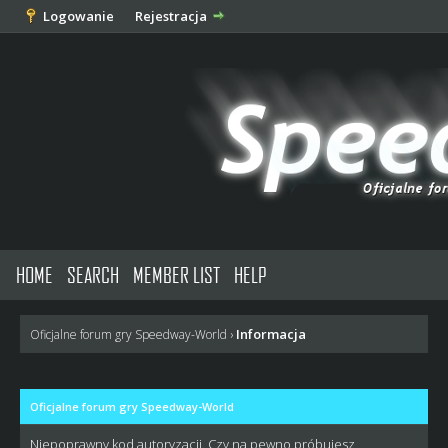
Logowanie
Rejestracja
HOME
SEARCH
MEMBER LIST
HELP
Informacja
Oficjalne forum gry Speedway-World
›
Oficjalne forum gry Speedway-World
Niepoprawny kod autoryzacji. Czy na pewno próbujesz