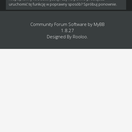
uruchomić tę funkcję w poprawny sposób? Spróbuj ponownie.
Community Forum Software by
MyBB
1.8.27
Designed By
Rooloo
.