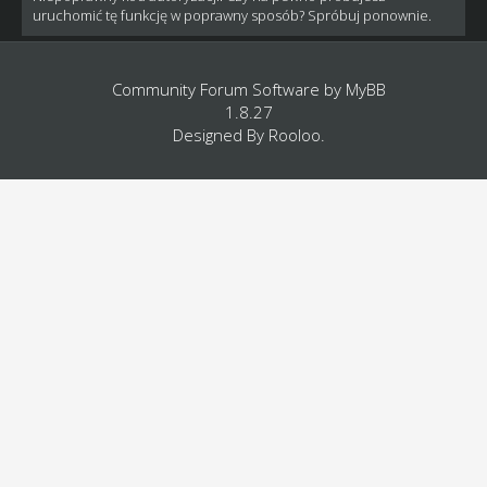
uruchomić tę funkcję w poprawny sposób? Spróbuj ponownie.
Community Forum Software by
MyBB
1.8.27
Designed By
Rooloo
.