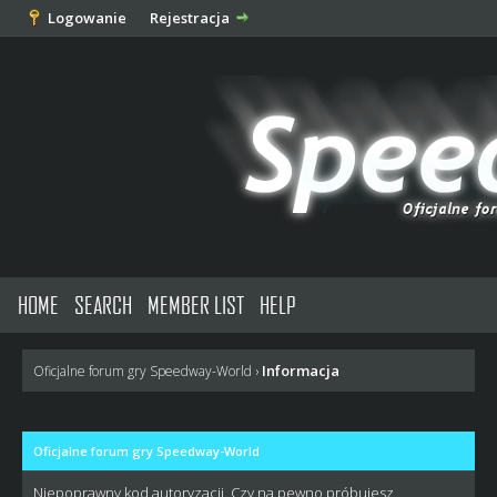
Logowanie
Rejestracja
HOME
SEARCH
MEMBER LIST
HELP
Informacja
Oficjalne forum gry Speedway-World
›
Oficjalne forum gry Speedway-World
Niepoprawny kod autoryzacji. Czy na pewno próbujesz