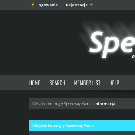
Logowanie
Rejestracja
HOME
SEARCH
MEMBER LIST
HELP
Informacja
Oficjalne forum gry Speedway-World
›
Oficjalne forum gry Speedway-World