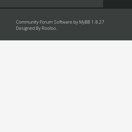
Community Forum Software by
MyBB 1.8.27
Designed By
Rooloo
.