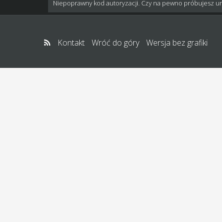
Niepoprawny kod autoryzacji. Czy na pewno próbujesz u
Kontakt
Wróć do góry
Wersja bez grafiki