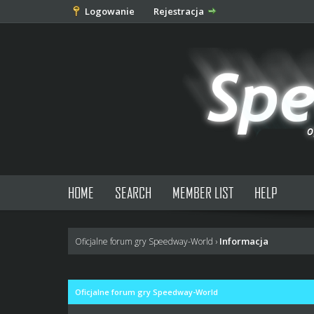
Logowanie
Rejestracja
HOME
SEARCH
MEMBER LIST
HELP
Informacja
Oficjalne forum gry Speedway-World
›
Oficjalne forum gry Speedway-World