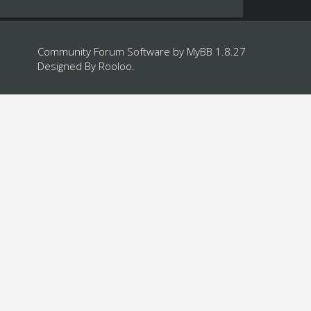
Community Forum Software by
MyBB 1.8.27
Designed By
Rooloo
.