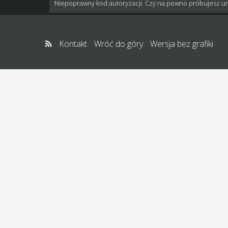
Niepoprawny kod autoryzacji. Czy na pewno próbujesz u
Kontakt
Wróć do góry
Wersja bez grafiki