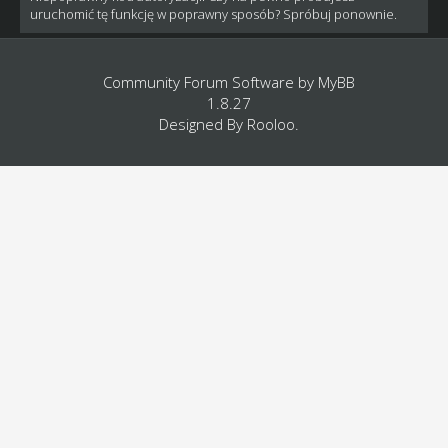
uruchomić tę funkcję w poprawny sposób? Spróbuj ponownie.
Community Forum Software by
MyBB
1.8.27
Designed By
Rooloo
.