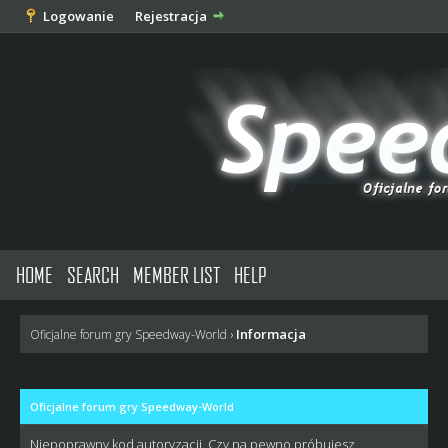
Logowanie
Rejestracja
HOME
SEARCH
MEMBER LIST
HELP
Informacja
Oficjalne forum gry Speedway-World
›
Oficjalne forum gry Speedway-World
Niepoprawny kod autoryzacji. Czy na pewno próbujesz