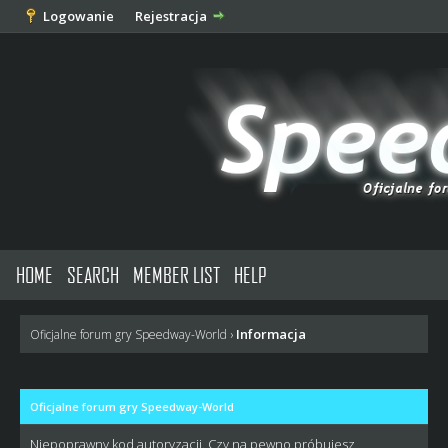
Logowanie
Rejestracja
HOME
SEARCH
MEMBER LIST
HELP
Informacja
Oficjalne forum gry Speedway-World
›
Oficjalne forum gry Speedway-World
Niepoprawny kod autoryzacji. Czy na pewno próbujesz