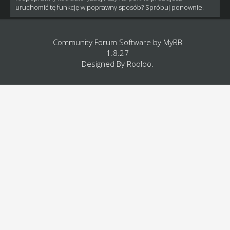
uruchomić tę funkcję w poprawny sposób? Spróbuj ponownie.
Community Forum Software by
MyBB
1.8.27
Designed By
Rooloo
.