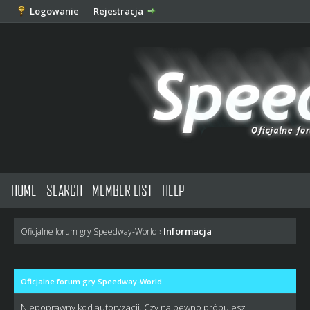
Logowanie
Rejestracja
HOME
SEARCH
MEMBER LIST
HELP
Informacja
Oficjalne forum gry Speedway-World
›
Oficjalne forum gry Speedway-World
Niepoprawny kod autoryzacji. Czy na pewno próbujesz