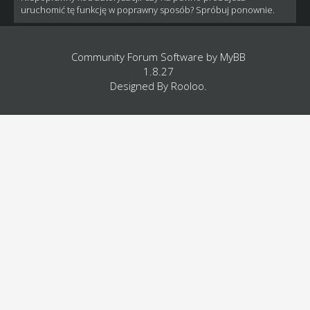
uruchomić tę funkcję w poprawny sposób? Spróbuj ponownie.
Community Forum Software by
MyBB
1.8.27
Designed By
Rooloo
.