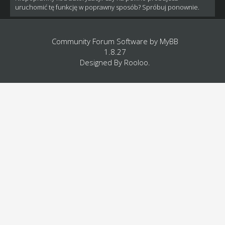
uruchomić tę funkcję w poprawny sposób? Spróbuj ponownie.
Community Forum Software by
MyBB
1.8.27
Designed By
Rooloo
.