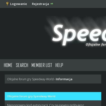
Logowanie
Rejestracja
HOME
SEARCH
MEMBER LIST
HELP
Informacja
Oficjalne forum gry Speedway-World
›
Oficjalne forum gry Speedway-World
Niepoprawny kod autoryzacji. Czy na pewno próbujesz