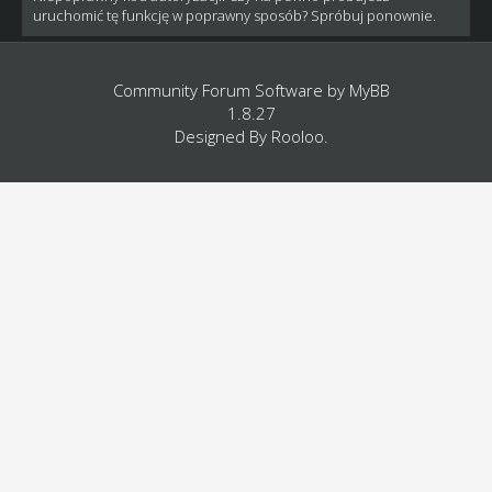
uruchomić tę funkcję w poprawny sposób? Spróbuj ponownie.
Community Forum Software by
MyBB
1.8.27
Designed By
Rooloo
.