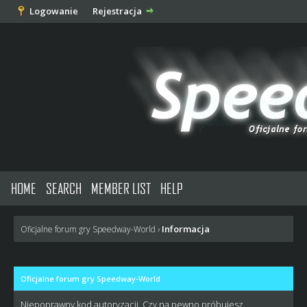
Logowanie
Rejestracja
HOME
SEARCH
MEMBER LIST
HELP
Informacja
Oficjalne forum gry Speedway-World
›
Oficjalne forum gry Speedway-World
Niepoprawny kod autoryzacji. Czy na pewno próbujesz