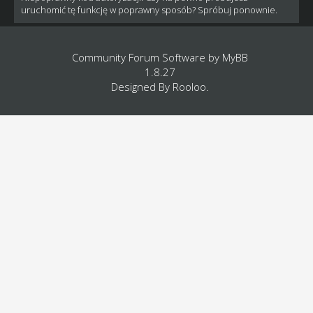
uruchomić tę funkcję w poprawny sposób? Spróbuj ponownie.
Community Forum Software by
MyBB
1.8.27
Designed By
Rooloo
.