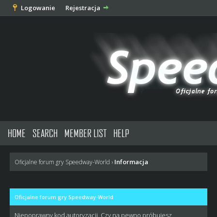
Logowanie
Rejestracja
HOME
SEARCH
MEMBER LIST
HELP
Informacja
Oficjalne forum gry Speedway-World
›
Oficjalne forum gry Speedway-World
Niepoprawny kod autoryzacji. Czy na pewno próbujesz