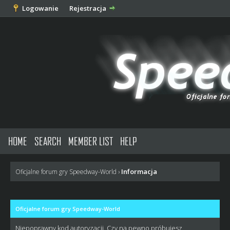
Logowanie
Rejestracja
HOME
SEARCH
MEMBER LIST
HELP
Informacja
Oficjalne forum gry Speedway-World
›
Oficjalne forum gry Speedway-World
Niepoprawny kod autoryzacji. Czy na pewno próbujesz