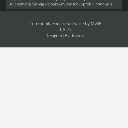
uruchomić tę funkcję w poprawny sposób? Spróbuj ponownie.
Community Forum Software by
MyBB
1.8.27
Designed By
Rooloo
.