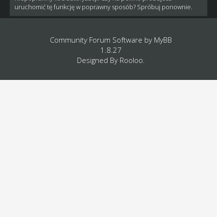
uruchomić tę funkcję w poprawny sposób? Spróbuj ponownie.
Community Forum Software by
MyBB
1.8.27
Designed By
Rooloo
.