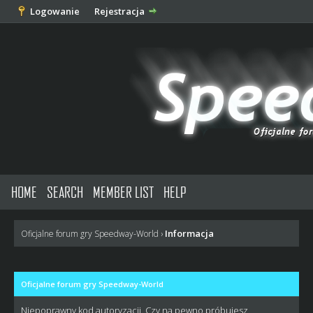
Logowanie
Rejestracja
HOME
SEARCH
MEMBER LIST
HELP
Informacja
Oficjalne forum gry Speedway-World
›
Oficjalne forum gry Speedway-World
Niepoprawny kod autoryzacji. Czy na pewno próbujesz