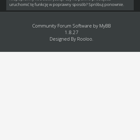
uruchomić tę funkcję w poprawny sposób? Spróbuj ponownie.
Community Forum Software by
MyBB
1.8.27
Designed By
Rooloo
.