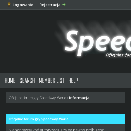
Logowanie
Rejestracja
HOME
SEARCH
MEMBER LIST
HELP
Informacja
Oficjalne forum gry Speedway-World
›
Oficjalne forum gry Speedway-World
Niepoprawny kod autoryzacji. Czy na pewno próbujesz