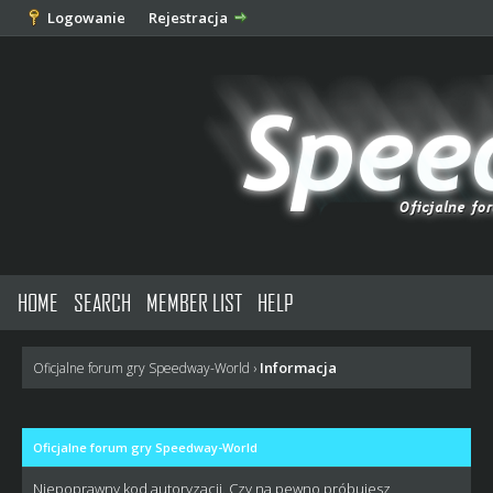
Logowanie
Rejestracja
HOME
SEARCH
MEMBER LIST
HELP
Informacja
Oficjalne forum gry Speedway-World
›
Oficjalne forum gry Speedway-World
Niepoprawny kod autoryzacji. Czy na pewno próbujesz