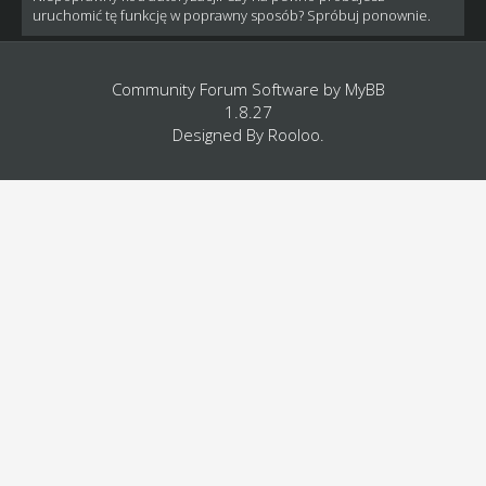
uruchomić tę funkcję w poprawny sposób? Spróbuj ponownie.
Community Forum Software by
MyBB
1.8.27
Designed By
Rooloo
.