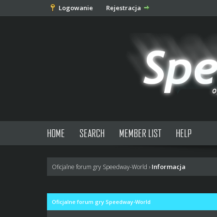
Logowanie
Rejestracja
HOME
SEARCH
MEMBER LIST
HELP
Informacja
Oficjalne forum gry Speedway-World
›
Oficjalne forum gry Speedway-World