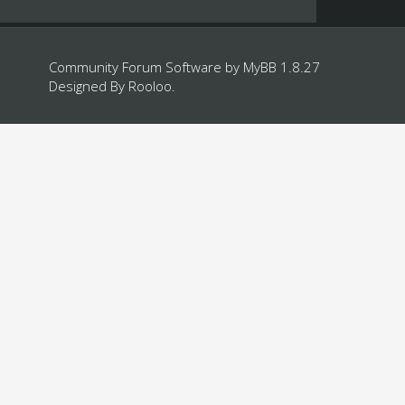
Community Forum Software by
MyBB 1.8.27
Designed By
Rooloo
.