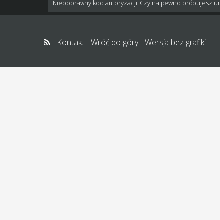
Niepoprawny kod autoryzacji. Czy na pewno próbujesz u
Kontakt
Wróć do góry
Wersja bez grafiki