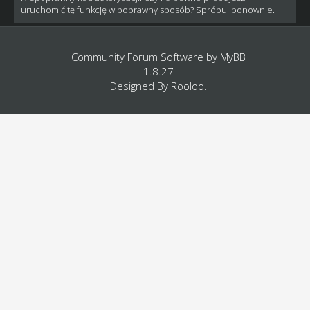
uruchomić tę funkcję w poprawny sposób? Spróbuj ponownie.
Community Forum Software by
MyBB
1.8.27
Designed By
Rooloo
.