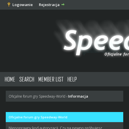
Logowanie
Rejestracja
HOME
SEARCH
MEMBER LIST
HELP
Informacja
Oficjalne forum gry Speedway-World
›
Oficjalne forum gry Speedway-World
Niepoprawny kod autoryzacji. Czy na pewno próbujesz