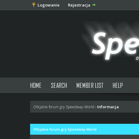
Logowanie
Rejestracja
HOME
SEARCH
MEMBER LIST
HELP
Informacja
Oficjalne forum gry Speedway-World
›
Oficjalne forum gry Speedway-World