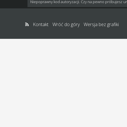
Niepoprawny kod autoryzacji. Czy na pewno próbujesz u
Kontakt
Wróć do góry
Wersja bez grafiki