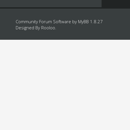
Community Forum Software by
MyBB 1.8.27
Designed By
Rooloo
.