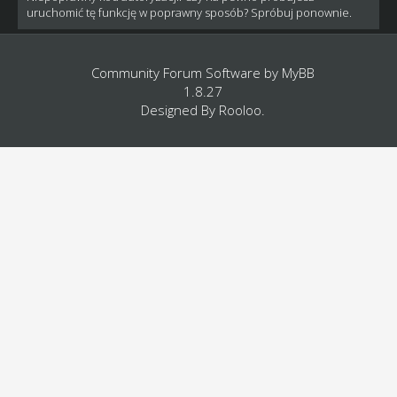
uruchomić tę funkcję w poprawny sposób? Spróbuj ponownie.
Community Forum Software by
MyBB
1.8.27
Designed By
Rooloo
.