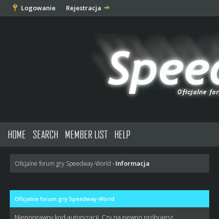
Logowanie
Rejestracja
HOME
SEARCH
MEMBER LIST
HELP
Informacja
Oficjalne forum gry Speedway-World
›
Oficjalne forum gry Speedway-World
Niepoprawny kod autoryzacji. Czy na pewno próbujesz