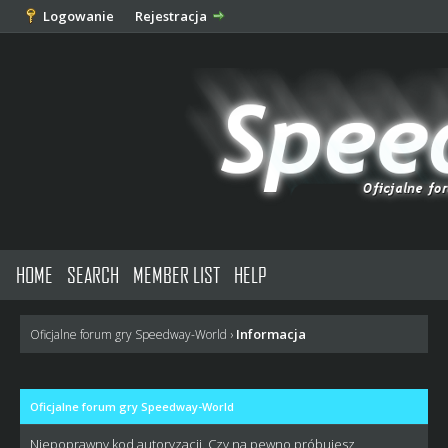
Logowanie
Rejestracja
HOME
SEARCH
MEMBER LIST
HELP
Informacja
Oficjalne forum gry Speedway-World
›
Oficjalne forum gry Speedway-World
Niepoprawny kod autoryzacji. Czy na pewno próbujesz