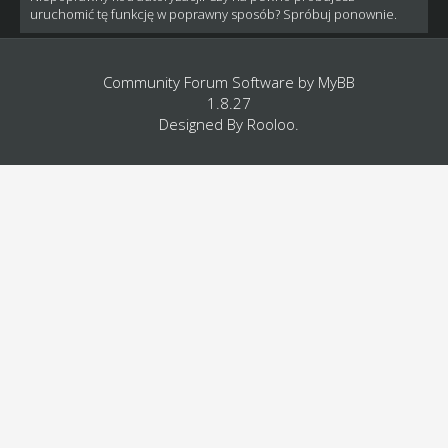
uruchomić tę funkcję w poprawny sposób? Spróbuj ponownie.
Community Forum Software by
MyBB
1.8.27
Designed By
Rooloo
.